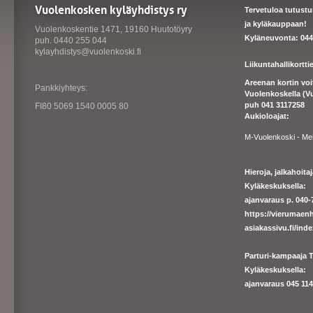
Vuolenkosken kyläyhdistys ry
Tervetuloa tutust
ja kyläkauppaan!
Vuolenkoskentie 1471, 19160 Huutotöyry
Kyläneuvonta: 044
puh. 0440 255 044
kylayhdistys@vuolenkoski.fi
Liikuntahallikortt
Areenan kortin vo
Pankkiyhteys:
Vuolenkoskella (V
puh 041 3117258
FI80 5069 1540 0005 80
Aukioloajat:
M-Vuolenkoski - Me
Hieroja, jalkahoit
Kyläkeskuksella:
ajanvaraus p. 040-7
https://
vierumaenh
asiakassivu.fi/ind
Parturi-kampaaja T
Kyläkeskuksella:
ajanva
raus 045 1140