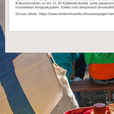
Kokoontuminen on klo 12.30 Kyläkeskuksella, josta jakaannut
huristellaan kimppakyydein. Kaikki ovat lämpimästi tervetull
(Kuvan lähde: https://www.lahdenilmasilta.fi/museo/paijat-h