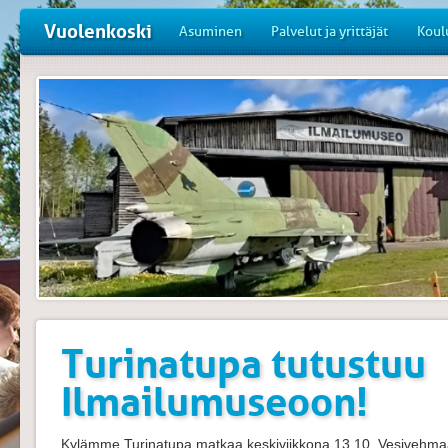
Vuolenkoski
Asuminen
Palvelut ja yrittäjät
Koul
Turinatupa tutustuu
Ilmailumuseoon!
Kylämme Turinatupa matkaa keskiviikkona 13.10. Vesivehma