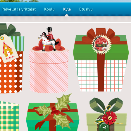
Palvelut ja yrittäjät
Koulu
Kylä
Etusivu