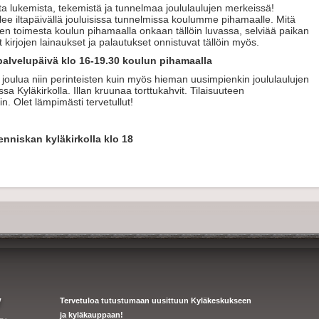
ta lukemista, tekemistä ja tunnelmaa joululaulujen merkeissä!
ailee iltapäivällä jouluisissa tunnelmissa koulumme pihamaalle. Mitä
den toimesta koulun pihamaalla onkaan tällöin luvassa, selviää paikan
t kirjojen lainaukset ja palautukset onnistuvat tällöin myös.
palvelupäivä klo 16-19.30 koulun pihamaalla
 joulua niin perinteisten kuin myös hieman uusimpienkin joululaulujen
a Kyläkirkolla. Illan kruunaa torttukahvit. Tilaisuuteen
n. Olet lämpimästi tervetullut!
nniskan kyläkirkolla klo 18
y
Tervetuloa tutustumaan uusittuun Kyläkeskukseen
ja kyläkauppaan!