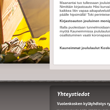
Maanantai tuo tullessaan jouluis
Nimittäin kirjastoauto Hiisi kurv
kaikkea Iitin vapaa-aikapalvelui
päälle hipsimällä! Toki perinteise
Kirjastoauton jouluinen moni
Illalla puolestaan tunnelmoidaan
myötä Kauneimmissa joululauluiss
osallistuminen vaatii koronapassi
Kauneimmat joululaulut Koske
Yhteystiedot
Vuolenkosken kyläyhdistys r