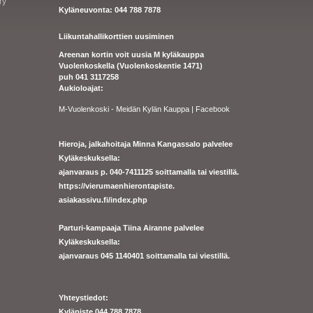
ry
Kyläneuvonta: 044 788 7878
Liikuntahallikorttien uusiminen
Areenan kortin voit uusia M kyläkauppa
Vuolenkoskella (Vuolenkoskentie 1471)
puh 041 3117258
Aukioloajat:
M-Vuolenkoski - Meidän Kylän Kauppa | Facebook
Hieroja, jalkahoitaja Minna Kangassalo palvelee
Kyläkeskuksella:
ajanvaraus p. 040-7411125 soittamalla tai viestillä.
https://
vierumaenhierontapiste.
asiakassivu.fi/index.php
Parturi-kampaaja Tiina Airanne palvelee
Kyläkeskuksella:
ajanva
raus 045 1140401 soittamalla tai viestillä.
Yhteystiedot:
Kyläpiste 044 788 7878