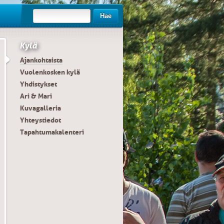
Hae
Kylä
Ajankohtaista
Vuolenkosken kylä
Yhdistykset
Ari & Mari
Kuvagalleria
Yhteystiedot
Tapahtumakalenteri