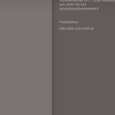
Vuolenkoskentie 1471, 19160 Huutotöy
puh. 0440 255 044
kylayhdistys@vuolenkoski.fi
Pankkiyhteys:
FI80 5069 1540 0005 80