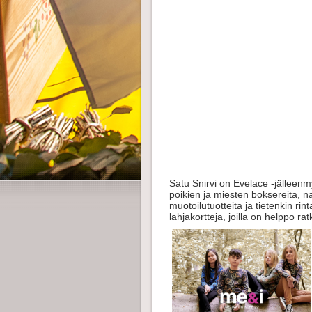
Satu Snirvi on Evelace -jälleenm
poikien ja miesten boksereita, nai
muotoilutuotteita ja tietenkin ri
lahjakortteja, joilla on helppo ra