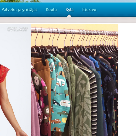
Palvelut ja yrittäjät
Koulu
Kylä
Etusivu