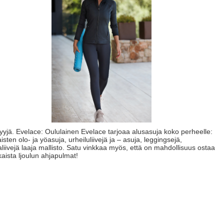
yyjä. Evelace: Oululainen Evelace tarjoaa alusasuja koko perheelle:
sten olo- ja yöasuja, urheiluliivejä ja – asuja, leggingsejä,
ntaliivejä laaja mallisto. Satu vinkkaa myös, että on mahdollisuus ostaa
tkaista ljoulun ahjapulmat!