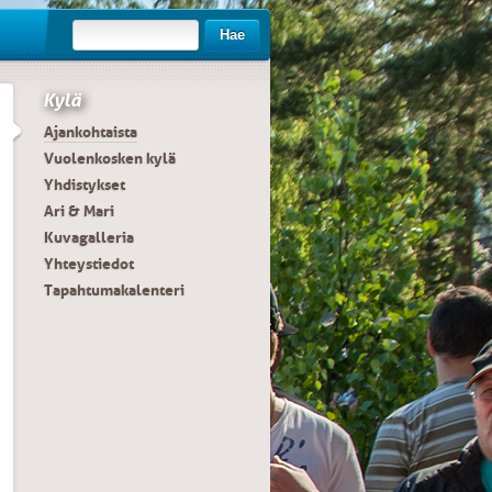
Hae
Kylä
Ajankohtaista
Vuolenkosken kylä
Yhdistykset
Ari & Mari
Kuvagalleria
Yhteystiedot
Tapahtumakalenteri