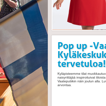
Pop up -Va
Kyläkeskuks
tervetuloa!
Kyläpisteemme tilat muokkautuva
naisyrittäjää inspiroituivat tilo
Vaateputiikin näin joulun alla. L
arvontaa.