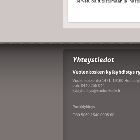
Tervetuloa tutustumaan ja ihas
Yhteystiedot
Vuolenkosken kyläyhdistys r
Vuolenkoskentie 1471, 19160 Huutotöy
puh. 0440 255 044
kylayhdistys@vuolenkoski.fi
Pankkiyhteys:
FI80 5069 1540 0005 80