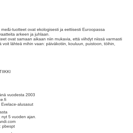
 me&i-tuotteet ovat ekologisesti ja eettisesti Euroopassa
vaatteita arkeen ja juhlaan.
et ovat samaan aikaan niin mukavia, että viihdyt niissä varmasti
tä voit lähteä mihin vaan: päiväkotiin, kouluun, puistoon, töihin,
IIKKI
jänä vuodesta 2003
e.fi
 – Evelace-alusasut
lasta
t nyt 5 vuoden ajan.
andi.com
: pbespt