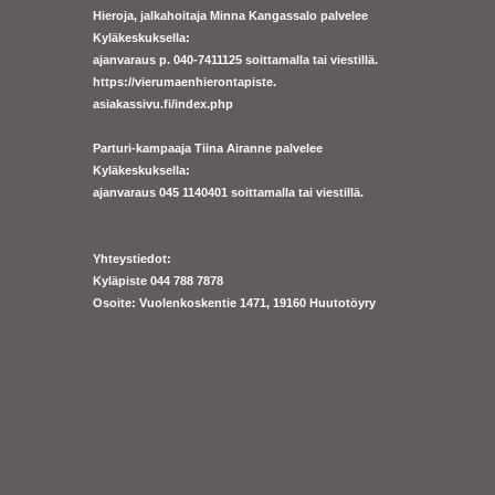
Hieroja, jalkahoitaja Minna Kangassalo palvelee
Kyläkeskuksella:
ajanvaraus p. 040-7411125 soittamalla tai viestillä.
https://
vierumaenhierontapiste.
asiakassivu.fi/index.php
Parturi-kampaaja Tiina Airanne palvelee
Kyläkeskuksella:
ajanva
raus 045 1140401 soittamalla tai viestillä.
Yhteystiedot:
Kyläpiste 044 788 7878
Osoite: Vuolenkoskentie 1471, 19160 Huutotöyry