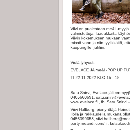
Viivi on puolestaan me&i -myyjä.
valmistettuja, laadukkaita käyttö
Viivin kokemuksen mukaan vaatte
missä vaan ja niin tyylikkäitä, et
kaupungille, juhliin.
Vielä lyhyesti:
EVELACE JA me&i -POP UP PUT
TI 22.11.2022 KLO 15 - 18
Satu Snirvi, Evelace-jälleenmyy
0405660691, satu.snirvi@evelac
www.evelace.fi , fb: Satu Snirvi
Viivi Hallberg, pienyrittäjä Heino
Ilolla ja rakkaudella mukana ollu
0456399658, viivi.hallberg@me
party.meandi.com/fi , kutsukoodi