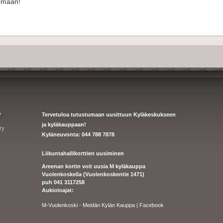
tumaan!
y
Tervetuloa tutustumaan uusittuun Kyläkeskukseen
ja kyläkauppaan!
ry
Kyläneuvonta: 044 788 7878
Liikuntahallikorttien uusiminen
Areenan kortin voit uusia M kyläkauppa
Vuolenkoskella (Vuolenkoskentie 1471)
puh 041 3117258
Aukioloajat:
M-Vuolenkoski - Meidän Kylän Kauppa | Facebook