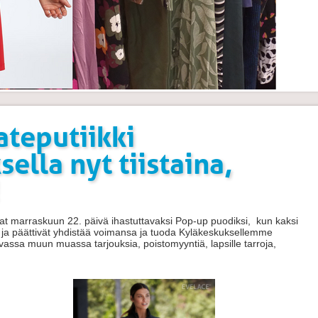
ateputiikki
ella nyt tiistaina,
t marraskuun 22. päivä ihastuttavaksi Pop-up puodiksi, kun kaksi
ista ja päättivät yhdistää voimansa ja tuoda Kyläkeskuksellemme
uvassa muun muassa tarjouksia, poistomyyntiä, lapsille tarroja,