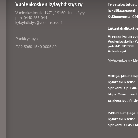
Vuolenkosken kyläyhdistys ry
Tervetuloa tutust
ja kyläkauppaan!
Vuolenkoskentie 1471, 19160 Huutotöyry
Kyläneuvonta: 044
puh. 0440 255 044
kylayhdistys@vuolenkoski.fi
Liikuntahallikortt
Areenan kortin vo
Pankkiyhteys:
Vuolenkoskella (V
puh 041 3117258
FI80 5069 1540 0005 80
Aukioloajat:
M-Vuolenkoski - Me
Hieroja, jalkahoit
Kyläkeskuksella:
ajanvaraus p. 040-7
https://
vierumaenh
asiakassivu.fi/ind
Parturi-kampaaja T
Kyläkeskuksella:
ajanva
raus 045 1140