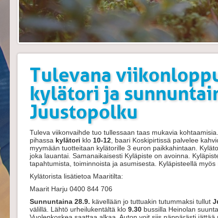
Tulevana viikonloppu
kylätori ja sunnuntai
Juustopolku
Tuleva viikonvaihde tuo tullessaan taas mukavia kohtaamisia
pihassa
kylätori
klo
10-12
, baari Koskipirtissä palvelee kahvi
myymään tuotteitaan kylätorille 3 euron paikkahintaan. Kylä
joka lauantai. Samanaikaisesti Kyläpiste on avoinna. Kyläpiste
tapahtumista, toiminnoista ja asumisesta. Kyläpisteellä myös
Kylätorista lisätietoa Maaritilta:
Maarit Harju 0400 844 706
Sunnuntaina 28.9.
kävellään jo tuttuakin tutummaksi tullut
J
välillä. Lähtö urheilukentältä klo
9.30
bussilla Heinolan suuntaa
Vuolenkoskea saattaa alkaa. Auton voit siis näppärästi jättää