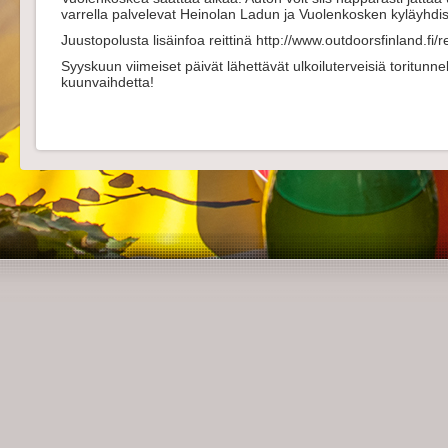
varrella palvelevat Heinolan Ladun ja Vuolenkosken kyläyhdist
Juustopolusta lisäinfoa reittinä http://www.outdoorsfinland.fi/re
Syyskuun viimeiset päivät lähettävät ulkoiluterveisiä toritunn
kuunvaihdetta!