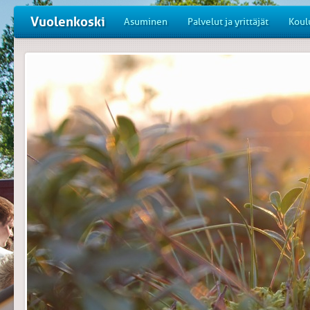
Vuolenkoski
Asuminen
Palvelut ja yrittäjät
Koul