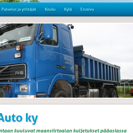
Palvelut ja yrittäjät
Koulu
Kylä
Etusivu
Auto ky
ntaan kuuluvat maansiirtoalan kuljetukset pääasiassa