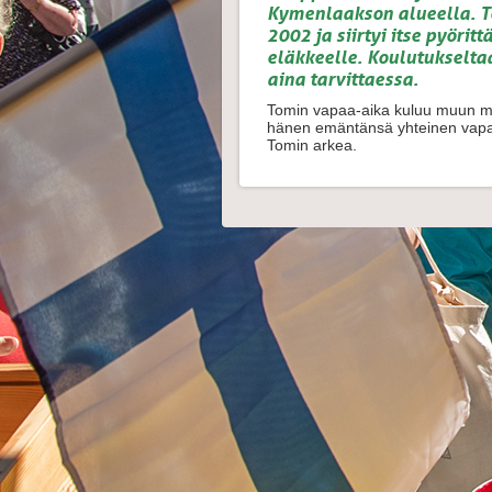
Kymenlaakson alueella. T
2002 ja siirtyi itse pyöri
eläkkeelle. Koulutukselta
aina tarvittaessa.
Tomin vapaa-aika kuluu muun mua
hänen emäntänsä yhteinen vapaa
Tomin arkea.