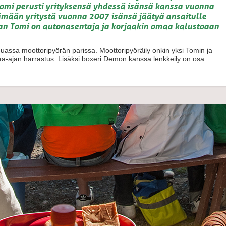
omi perusti yrityksensä yhdessä isänsä kanssa vuonna
ttämään yritystä vuonna 2007 isänsä jäätyä ansaitulle
an Tomi on autonasentaja ja korjaakin omaa kalustoaan
ssa moottoripyörän parissa. Moottoripyöräily onkin yksi Tomin ja
-ajan harrastus. Lisäksi boxeri Demon kanssa lenkkeily on osa