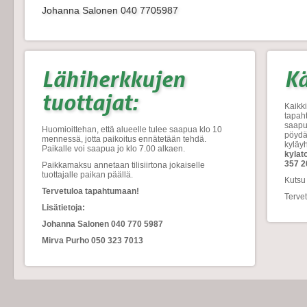
Johanna Salonen 040 7705987
Lähiherkkujen
Kä
tuottajat:
Kaikki
tapah
saapu
Huomioittehan, että alueelle tulee saapua klo 10
pöydät
mennessä, jotta paikoitus ennätetään tehdä.
kyläy
Paikalle voi saapua jo klo 7.00 alkaen.
kylat
357 2
Paikkamaksu annetaan tilisiirtona jokaiselle
tuottajalle paikan päällä.
Kutsu 
Tervetuloa tapahtumaan!
Tervet
Lisätietoja:
Johanna Salonen 040 770 5987
Mirva Purho 050 323 7013