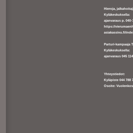
Hieroja, jalkahoit
Kyläkeskuksella:
ajanvaraus p. 040-7
https://
vierumaenh
asiakassivu.fi/ind
Parturi-kampaaja T
Kyläkeskuksella:
ajanva
raus 045 1140
Yhteystiedot:
Kyläpiste 044 788 
Osoite: Vuolenkos