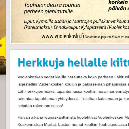
Herkkuja hellalle kiit
Vuolenkosken vedet kielille herauttava koko perheen Lähir
järjestettiin Vuolenkosken koulun ja paloaseman pihapiirissä
Lähiherkkujen lisäksi tapahtumassa koettiin maailmanennätys
rakentaa tapahtuman yhteydessä. Tulethan katsomaan ja k
seipään rakentamisessa!
Päivän aikana lounaskanttiinista huolehtivat Vuolenkosken M
Koskenniskan Martat. Lasten riemut koettiin Touhulandiassa