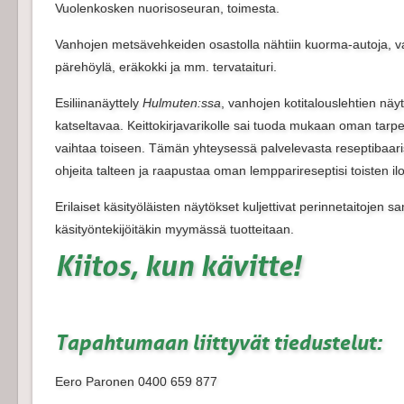
Vuolenkosken nuorisoseuran, toimesta.
Vanhojen metsävehkeiden osastolla nähtiin kuorma-autoja, v
pärehöylä, eräkokki ja mm. tervataituri.
Esiliinanäyttely
Hulmuten:ssa
, vanhojen kotitalouslehtien näyt
katseltavaa. Keittokirjavarikolle sai tuoda mukaan oman tarpe
vaihtaa toiseen. Tämän yhteysessä palvelevasta reseptibaaris
ohjeita talteen ja raapustaa oman lempparireseptisi toisten ilok
Erilaiset käsityöläisten näytökset kuljettivat perinnetaitojen
käsityöntekijöitäkin myymässä tuotteitaan.
Kiitos, kun kävitte!
Tapahtumaan liittyvät tiedustelut:
Eero Paronen 0400 659 877