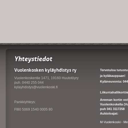
Yhteystiedot
Vuolenkosken kyläyhdistys ry
Tervetuloa tutust
ja kyläkauppaan!
Vuolenkoskentie 1471, 19160 Huutotöyry
Kyläneuvonta: 044
puh. 0440 255 044
kylayhdistys@vuolenkoski.fi
Liikuntahallikortt
Areenan kortin vo
Pankkiyhteys:
Vuolenkoskella (V
puh 041 3117258
FI80 5069 1540 0005 80
Aukioloajat:
M-Vuolenkoski - Me