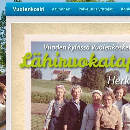
Vuolenkoski
Asuminen
Palvelut ja yrittäjät
Koul