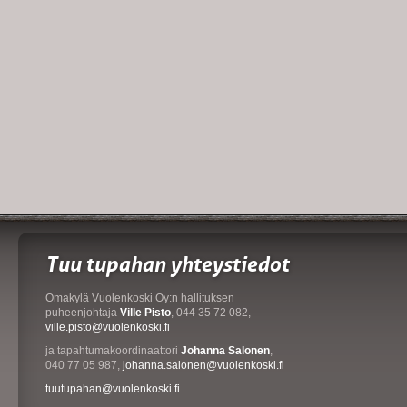
Tuu tupahan yhteystiedot
Omakylä Vuolenkoski Oy:n hallituksen
puheenjohtaja
Ville Pisto
, 044 35 72 082,
ville.pisto@vuolenkoski.fi
ja tapahtumakoordinaattori
Johanna Salonen
,
040 77 05 987,
johanna.salonen@vuolenkoski.fi
tuutupahan@vuolenkoski.fi