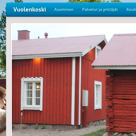
Vuolenkoski
Asuminen
Palvelut ja yrittäjät
Koul