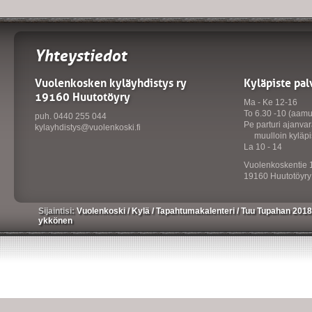
Yhteystiedot
Vuolenkosken kyläyhdistys ry
Kyläpiste pal
19160 Huutotöyry
Ma - Ke 12-16
To 6.30 -10 (aamu
puh. 0440 255 044
Pe parturi ajanvar
kylayhdistys@vuolenkoski.fi
muulloin kyläpis
La 10 - 14
Vuolenkoskentie 
19160 Huutotöyry
Sijaintisi:
Vuolenkoski
/
Kylä
/
Tapahtumakalenteri
/
Tuu Tupahan 201
ykkönen