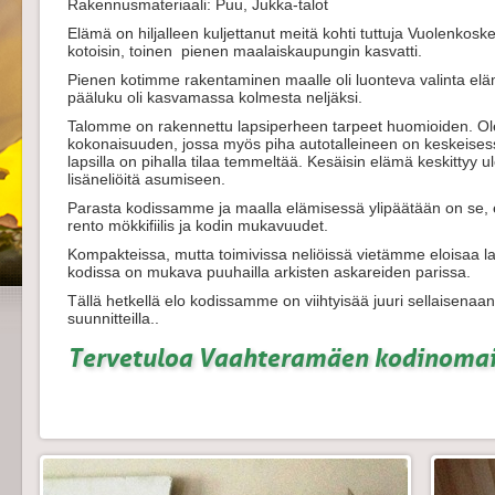
Rakennusmateriaali: Puu, Jukka-talot
Elämä on hiljalleen kuljettanut meitä kohti tuttuja Vuolenkos
kotoisin, toinen pienen maalaiskaupungin kasvatti.
Pienen kotimme rakentaminen maalle oli luonteva valinta e
pääluku oli kasvamassa kolmesta neljäksi.
Talomme on rakennettu lapsiperheen tarpeet huomioiden. 
kokonaisuuden, jossa myös piha autotalleineen on keskeisess
lapsilla on pihalla tilaa temmeltää. Kesäisin elämä keskittyy ulo
lisäneliöitä asumiseen.
Parasta kodissamme ja maalla elämisessä ylipäätään on se, e
rento mökkifiilis ja kodin mukavuudet.
Kompakteissa, mutta toimivissa neliöissä vietämme eloisaa 
kodissa on mukava puuhailla arkisten askareiden parissa.
Tällä hetkellä elo kodissamme on viihtyisää juuri sellaisenaan
suunnitteilla..
Tervetuloa Vaahteramäen kodinomai