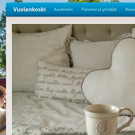
Vuolenkoski
Asuminen
Palvelut ja yrittäjät
Koul