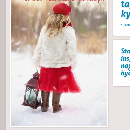
t
k
Klikk
Sta
ins
na
hyö