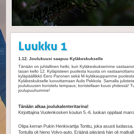
Luukku 1
1.12. Joulukuusi saapuu Kyläkeskukselle
Tänään on juhlallinen hetki, kun Kyläkeskuksemme vastaano
tasan kello 12. Kyläpisteen puolesta kuusta on vastaanottama
kyläpäällikkö Eero Paronen sekä M-kyläkauppamme puolest
Kyläkeskukselle luovuttamaan Aulis Pekkola. Samalla julisteta
joulukuusen koristelu tempaus; koristellaan kuusi yhdessä! T
joulupuuhumme!
Tänään alkaa joulukalenteritarina!
Kirjoittajina Vuolenkosken koulun 5.-6. luokan oppilaat mar
Olipa kerran Pukin Henkivartija Tonttu, joka asusti luolassa.
Tontulla oli hieno Volvo-auto. Eräänä päivänä hän oli matkall