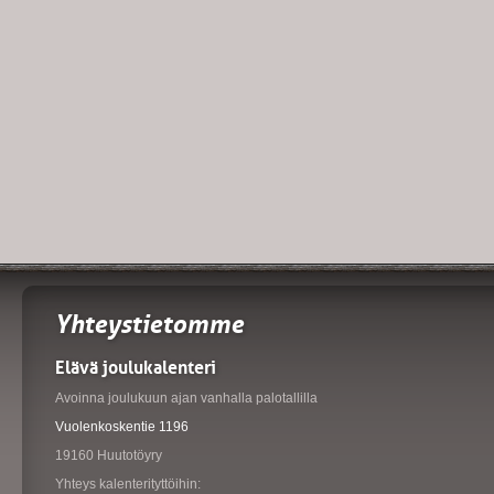
Yhteystietomme
Elävä joulukalenteri
Avoinna joulukuun ajan vanhalla palotallilla
Vuolenkoskentie 1196
19160 Huutotöyry
Yhteys kalenterityttöihin: