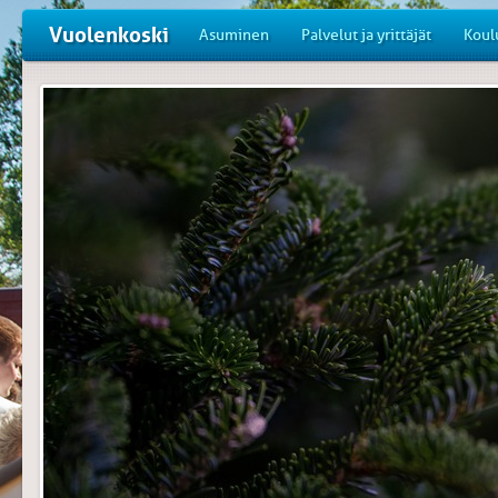
Vuolenkoski
Asuminen
Palvelut ja yrittäjät
Koul